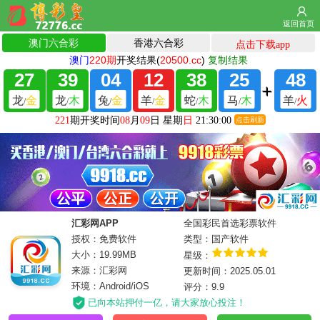
返回首页
汇彩网APP
全国彩民首选彩票软件
授权：免费软件
类型：国产软件
大小：19.99MB
星级：
来源：汇彩网
更新时间：2025.05.01
环境：Android/iOS
评分：9.9
已向本站押付一亿，请大家放心投注！