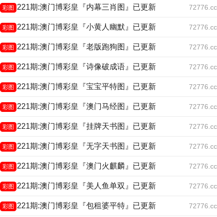
221期:澳门博彩皇『内幕三肖图』已更新
72776.cc
彩图
221期:澳门博彩皇『小黄人幽默』已更新
72776.cc
彩图
221期:澳门博彩皇『老版跑狗图』已更新
72776.cc
彩图
221期:澳门博彩皇『诗像破成语』已更新
72776.cc
彩图
221期:澳门博彩皇『宝宝平特图』已更新
72776.cc
彩图
221期:澳门博彩皇『澳门马经图』已更新
72776.cc
彩图
221期:澳门博彩皇『挂牌天书图』已更新
72776.cc
彩图
221期:澳门博彩皇『无字天书图』已更新
72776.cc
彩图
221期:澳门博彩皇『澳门火麒麟』已更新
72776.cc
彩图
221期:澳门博彩皇『美人鱼单双』已更新
72776.cc
彩图
221期:澳门博彩皇『包租婆平特』已更新
72776.cc
彩图