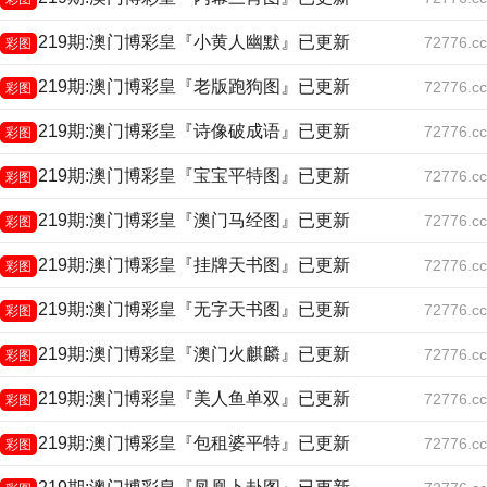
219期:澳门博彩皇『小黄人幽默』已更新
72776.cc
彩图
219期:澳门博彩皇『老版跑狗图』已更新
72776.cc
彩图
219期:澳门博彩皇『诗像破成语』已更新
72776.cc
彩图
219期:澳门博彩皇『宝宝平特图』已更新
72776.cc
彩图
219期:澳门博彩皇『澳门马经图』已更新
72776.cc
彩图
219期:澳门博彩皇『挂牌天书图』已更新
72776.cc
彩图
219期:澳门博彩皇『无字天书图』已更新
72776.cc
彩图
219期:澳门博彩皇『澳门火麒麟』已更新
72776.cc
彩图
219期:澳门博彩皇『美人鱼单双』已更新
72776.cc
彩图
219期:澳门博彩皇『包租婆平特』已更新
72776.cc
彩图