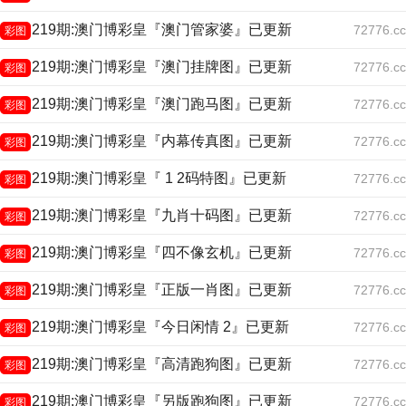
219期:澳门博彩皇『澳门管家婆』已更新
72776.cc
彩图
219期:澳门博彩皇『澳门挂牌图』已更新
72776.cc
彩图
219期:澳门博彩皇『澳门跑马图』已更新
72776.cc
彩图
219期:澳门博彩皇『内幕传真图』已更新
72776.cc
彩图
219期:澳门博彩皇『 1 2码特图』已更新
72776.cc
彩图
219期:澳门博彩皇『九肖十码图』已更新
72776.cc
彩图
219期:澳门博彩皇『四不像玄机』已更新
72776.cc
彩图
219期:澳门博彩皇『正版一肖图』已更新
72776.cc
彩图
219期:澳门博彩皇『今日闲情 2』已更新
72776.cc
彩图
219期:澳门博彩皇『高清跑狗图』已更新
72776.cc
彩图
219期:澳门博彩皇『另版跑狗图』已更新
72776.cc
彩图