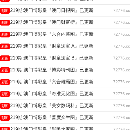
219期:澳门博彩皇『澳门日报图』已更新
72776.cc
彩图
219期:澳门博彩皇『澳门财富榜』已更新
72776.cc
彩图
219期:澳门博彩皇『六合内幕图』已更新
72776.cc
彩图
219期:澳门博彩皇『财童送宝 A』已更新
72776.cc
彩图
219期:澳门博彩皇『财童送宝 B』已更新
72776.cc
彩图
219期:澳门博彩皇『博彩特刊图』已更新
72776.cc
彩图
219期:澳门博彩皇『六合雄霸图』已更新
72776.cc
彩图
219期:澳门博彩皇『奇准无比图』已更新
72776.cc
彩图
219期:澳门博彩皇『美女数码料』已更新
72776.cc
彩图
219期:澳门博彩皇『普度众生图』已更新
72776.cc
彩图
219期:澳门博彩皇『彩民之家图』已更新
72776.cc
彩图