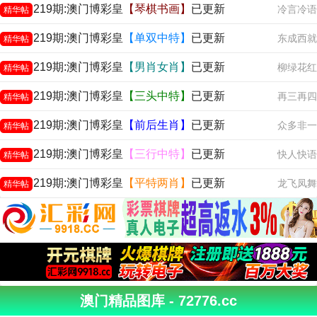
219期:澳门博彩皇
【琴棋书画】
已更新
冷言冷语
精华帖
219期:澳门博彩皇
【单双中特】
已更新
东成西就
精华帖
219期:澳门博彩皇
【男肖女肖】
已更新
柳绿花红
精华帖
219期:澳门博彩皇
【三头中特】
已更新
再三再四
精华帖
219期:澳门博彩皇
【前后生肖】
已更新
众多非一
精华帖
219期:澳门博彩皇
【三行中特】
已更新
快人快语
精华帖
219期:澳门博彩皇
【平特两肖】
已更新
龙飞凤舞
精华帖
澳门精品图库 - 72776.cc