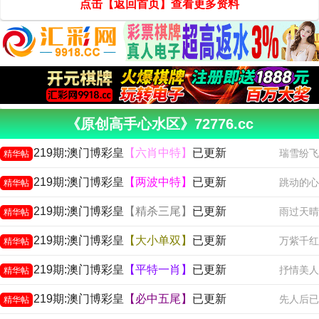
点击【返回首页】查看更多资料
《原创高手心水区》72776.cc
219期:澳门博彩皇
【六肖中特】
已更新
瑞雪纷飞
精华帖
219期:澳门博彩皇
【两波中特】
已更新
跳动的心
精华帖
219期:澳门博彩皇
【精杀三尾】
已更新
雨过天晴
精华帖
219期:澳门博彩皇
【大小单双】
已更新
万紫千红
精华帖
219期:澳门博彩皇
【平特一肖】
已更新
抒情美人
精华帖
219期:澳门博彩皇
【必中五尾】
已更新
先人后已
精华帖