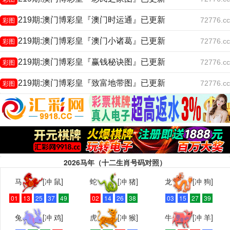
219期:澳门博彩皇『澳门时运通』已更新
72776.cc
彩图
219期:澳门博彩皇『澳门小诸葛』已更新
72776.cc
彩图
219期:澳门博彩皇『赢钱秘诀图』已更新
72776.cc
彩图
219期:澳门博彩皇『致富地带图』已更新
72776.cc
彩图