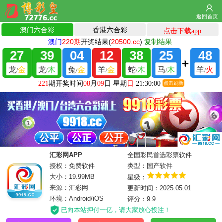
返回首页
汇彩网APP
全国彩民首选彩票软件
授权：免费软件
类型：国产软件
大小：19.99MB
星级：
来源：汇彩网
更新时间：2025.05.01
环境：Android/iOS
评分：9.9
已向本站押付一亿，请大家放心投注！