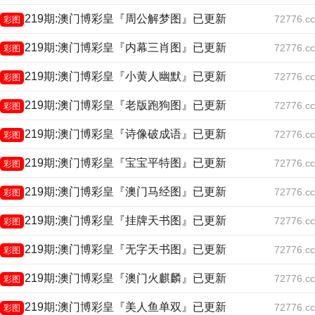
219期:澳门博彩皇『周公解梦图』已更新
72776.cc
彩图
219期:澳门博彩皇『内幕三肖图』已更新
72776.cc
彩图
219期:澳门博彩皇『小黄人幽默』已更新
72776.cc
彩图
219期:澳门博彩皇『老版跑狗图』已更新
72776.cc
彩图
219期:澳门博彩皇『诗像破成语』已更新
72776.cc
彩图
219期:澳门博彩皇『宝宝平特图』已更新
72776.cc
彩图
219期:澳门博彩皇『澳门马经图』已更新
72776.cc
彩图
219期:澳门博彩皇『挂牌天书图』已更新
72776.cc
彩图
219期:澳门博彩皇『无字天书图』已更新
72776.cc
彩图
219期:澳门博彩皇『澳门火麒麟』已更新
72776.cc
彩图
219期:澳门博彩皇『美人鱼单双』已更新
72776.cc
彩图