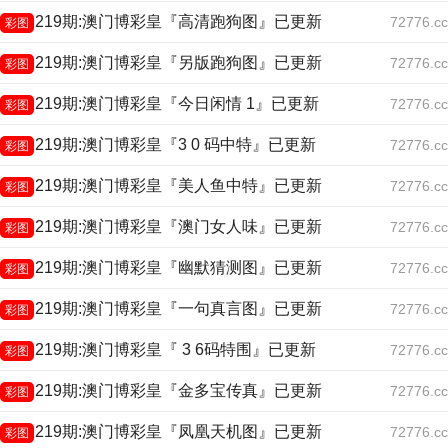
219期:澳门博彩皇『高清跑狗图』已更新
72776.cc
彩图
219期:澳门博彩皇『另版跑狗图』已更新
72776.cc
彩图
219期:澳门博彩皇『今日闲情 1』已更新
72776.cc
彩图
219期:澳门博彩皇『3 0 码中特』已更新
72776.cc
彩图
219期:澳门博彩皇『美人鱼中特』已更新
72776.cc
彩图
219期:澳门博彩皇『澳门女人味』已更新
72776.cc
彩图
219期:澳门博彩皇『幽默猜测图』已更新
72776.cc
彩图
219期:澳门博彩皇『一句真言图』已更新
72776.cc
彩图
219期:澳门博彩皇『 3 6码特围』已更新
72776.cc
彩图
219期:澳门博彩皇『金多宝传真』已更新
72776.cc
彩图
219期:澳门博彩皇『凤凰天机图』已更新
72776.cc
彩图