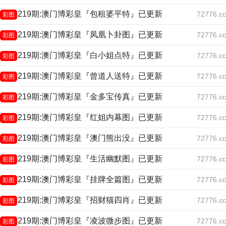
219期:澳门博彩皇『包租婆平特』已更新
72776.cc
彩图
219期:澳门博彩皇『凤凰卜卦图』已更新
72776.cc
彩图
219期:澳门博彩皇『白小姐点特』已更新
72776.cc
彩图
219期:澳门博彩皇『曾道人送特』已更新
72776.cc
彩图
219期:澳门博彩皇『金多宝传真』已更新
72776.cc
彩图
219期:澳门博彩皇『红姐内幕图』已更新
72776.cc
彩图
219期:澳门博彩皇『澳门熊出没』已更新
72776.cc
彩图
219期:澳门博彩皇『生活幽默图』已更新
72776.cc
彩图
219期:澳门博彩皇『挂牌全篇图』已更新
72776.cc
彩图
219期:澳门博彩皇『招财猫四肖』已更新
72776.cc
彩图
219期:澳门博彩皇『凌波微步图』已更新
72776.cc
彩图