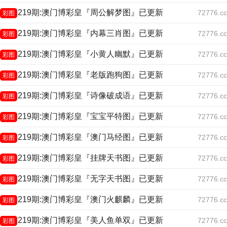
219期:澳门博彩皇『周公解梦图』已更新
72776.cc
彩图
219期:澳门博彩皇『内幕三肖图』已更新
72776.cc
彩图
219期:澳门博彩皇『小黄人幽默』已更新
72776.cc
彩图
219期:澳门博彩皇『老版跑狗图』已更新
72776.cc
彩图
219期:澳门博彩皇『诗像破成语』已更新
72776.cc
彩图
219期:澳门博彩皇『宝宝平特图』已更新
72776.cc
彩图
219期:澳门博彩皇『澳门马经图』已更新
72776.cc
彩图
219期:澳门博彩皇『挂牌天书图』已更新
72776.cc
彩图
219期:澳门博彩皇『无字天书图』已更新
72776.cc
彩图
219期:澳门博彩皇『澳门火麒麟』已更新
72776.cc
彩图
219期:澳门博彩皇『美人鱼单双』已更新
72776.cc
彩图