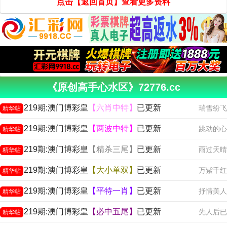
点击【返回首页】查看更多资料
《原创高手心水区》72776.cc
219期:澳门博彩皇
【六肖中特】
已更新
瑞雪纷飞
精华帖
219期:澳门博彩皇
【两波中特】
已更新
跳动的心
精华帖
219期:澳门博彩皇
【精杀三尾】
已更新
雨过天晴
精华帖
219期:澳门博彩皇
【大小单双】
已更新
万紫千红
精华帖
219期:澳门博彩皇
【平特一肖】
已更新
抒情美人
精华帖
219期:澳门博彩皇
【必中五尾】
已更新
先人后已
精华帖