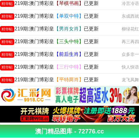
219期:澳门博彩皇
【琴棋书画】
已更新
冷言冷语
精华帖
219期:澳门博彩皇
【单双中特】
已更新
东成西就
精华帖
219期:澳门博彩皇
【男肖女肖】
已更新
柳绿花红
精华帖
219期:澳门博彩皇
【三头中特】
已更新
再三再四
精华帖
219期:澳门博彩皇
【前后生肖】
已更新
众多非一
精华帖
219期:澳门博彩皇
【三行中特】
已更新
快人快语
精华帖
219期:澳门博彩皇
【平特两肖】
已更新
龙飞凤舞
精华帖
澳门精品图库 - 72776.cc