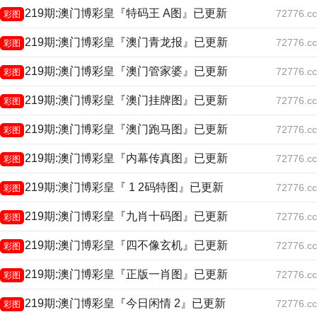
219期:澳门博彩皇『特码王 A图』已更新
72776.cc
彩图
219期:澳门博彩皇『澳门青龙报』已更新
72776.cc
彩图
219期:澳门博彩皇『澳门管家婆』已更新
72776.cc
彩图
219期:澳门博彩皇『澳门挂牌图』已更新
72776.cc
彩图
219期:澳门博彩皇『澳门跑马图』已更新
72776.cc
彩图
219期:澳门博彩皇『内幕传真图』已更新
72776.cc
彩图
219期:澳门博彩皇『 1 2码特图』已更新
72776.cc
彩图
219期:澳门博彩皇『九肖十码图』已更新
72776.cc
彩图
219期:澳门博彩皇『四不像玄机』已更新
72776.cc
彩图
219期:澳门博彩皇『正版一肖图』已更新
72776.cc
彩图
219期:澳门博彩皇『今日闲情 2』已更新
72776.cc
彩图