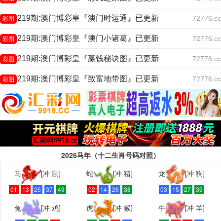
219期:澳门博彩皇『澳门时运通』已更新
72776.cc
彩图
219期:澳门博彩皇『澳门小诸葛』已更新
72776.cc
彩图
219期:澳门博彩皇『赢钱秘诀图』已更新
72776.cc
彩图
219期:澳门博彩皇『致富地带图』已更新
72776.cc
彩图